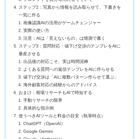
ステップ2：写真から情報を読み取らせて、下書きを
一気に作る
画像認識AIの活用がゲームチェンジャー
実際の使い方
注意：AIは「見えないもの」は憶測で書く
ステップ3：質問対応・値下げ交渉のテンプレをAIに
量産させる
出品後の対応こそ、実は時間泥棒
よくある質問への返信テンプレをAIに作らせる
値下げ交渉は「AIに複数パターン作らせて選ぶ」
海外顧客対応の経験からのアドバイス
おまけ：相場リサーチもAIで時短する
手動リサーチの限界
具体的な指示例
使うべきAIツールと料金の目安（執筆時点）
ChatGPT（OpenAI）
Google Gemini