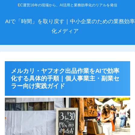
EC運営16年の現場から、AI活用と業務効率化のリアルを発信
AIで「時間」を取り戻す｜中小企業のための業務効率
化メディア
メルカリ・ヤフオク出品作業をAIで効率
化する具体的手順｜個人事業主・副業セ
ラー向け実践ガイド
AI活用