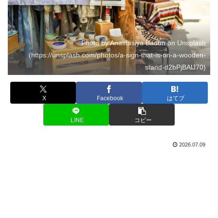
Photo by Anastasiya Badun on Unsplash
(https://unsplash.com/photos/a-sign-that-is-on-a-wooden-
stand-d2bPjBAlJ70)
X
Facebook
はてブ
LINE
コピー
2026.07.09