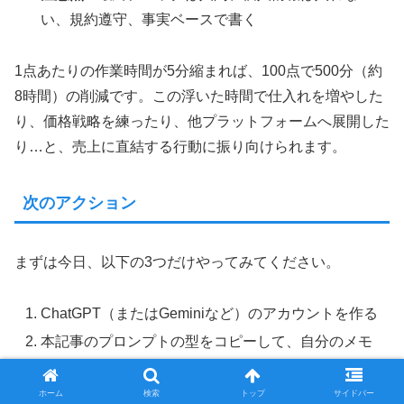
い、規約遵守、事実ベースで書く
1点あたりの作業時間が5分縮まれば、100点で500分（約
8時間）の削減です。この浮いた時間で仕入れを増やした
り、価格戦略を練ったり、他プラットフォームへ展開した
り…と、売上に直結する行動に振り向けられます。
次のアクション
まずは今日、以下の3つだけやってみてください。
ChatGPT（またはGeminiなど）のアカウントを作る
本記事のプロンプトの型をコピーして、自分のメモ
に貼っておく
次の出品1点で、AIに下書きを作らせてみる
ホーム
検索
トップ
サイドバー