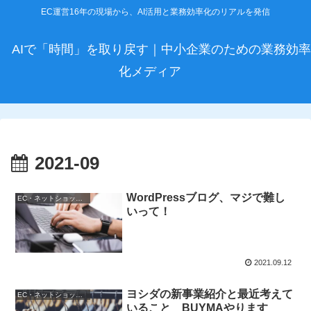
EC運営16年の現場から、AI活用と業務効率化のリアルを発信
AIで「時間」を取り戻す｜中小企業のための業務効率
化メディア
2021-09
WordPressブログ、マジで難し
EC・ネットショップ運営
いって！
2021.09.12
ヨシダの新事業紹介と最近考えて
EC・ネットショップ運営
いること BUYMAやります