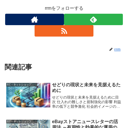
rrmをフォローする
rrm
関連記事
せどりの現状と未来を見据えるた
EC・ネットショップ運営
めに
せどりの現状と未来を見据えるために目
次 仕入れの難しさと規制強化の影響 利益
率の低下と競争激化 社会的イメージの課
題と精神的負担 ビジネスとしての将来性
と挑戦 副業としての魅力と利点 まとめ1.
仕入れの難しさと規制強化の影響近年、
eBayストアニュースレターの活
EC・ネットショップ運営
家電量販...
用法 ～有用性と効果的な運用の