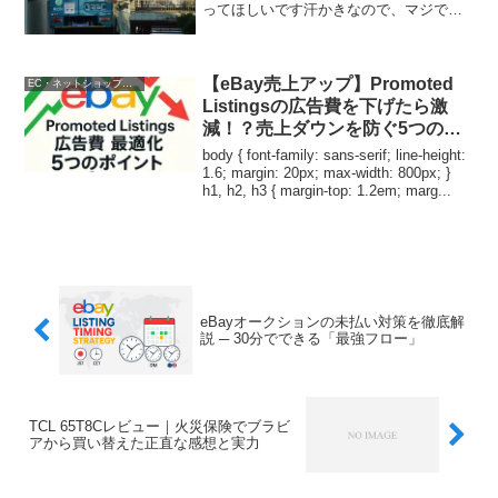
ってほしいです汗かきなので、マジでし
んどい季節ですさて、今日の話題♪いつも
噂で上がってくるせどらー必須のヤマト
運輸のヤマト便廃止の話！ヤマト便の概
要はこちら↓今回はガチ...
【eBay売上アップ】Promoted
EC・ネットショップ運営
Listingsの広告費を下げたら激
減！？売上ダウンを防ぐ5つの最
適化ポイント
body { font-family: sans-serif; line-height:
1.6; margin: 20px; max-width: 800px; }
h1, h2, h3 { margin-top: 1.2em; marg...
eBayオークションの未払い対策を徹底解
説 ─ 30分でできる「最強フロー」
TCL 65T8Cレビュー｜火災保険でブラビ
アから買い替えた正直な感想と実力