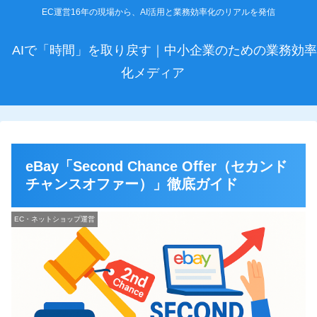
EC運営16年の現場から、AI活用と業務効率化のリアルを発信
AIで「時間」を取り戻す｜中小企業のための業務効率
化メディア
eBay「Second Chance Offer（セカンド
チャンスオファー）」徹底ガイド
EC・ネットショップ運営