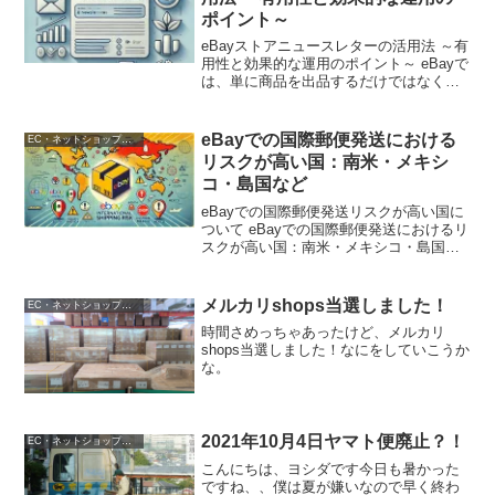
ポイント～
eBayストアニュースレターの活用法 ～有
用性と効果的な運用のポイント～ eBayで
は、単に商品を出品するだけではなく、
ブランド力の向上やリピーター獲得、顧
客とのコミュニケーション強化を目的と
して、さまざまなマーケティング施策が
eBayでの国際郵便発送における
EC・ネットショップ運営
重要です。そ...
リスクが高い国：南米・メキシ
コ・島国など
eBayでの国際郵便発送リスクが高い国に
ついて eBayでの国際郵便発送におけるリ
スクが高い国：南米・メキシコ・島国な
ど eBayを使った海外発送に興味がある方
に向けて、特にリスクが高いとされる国
や地域、 そして発送トラブルを避けるた
メルカリshops当選しました！
EC・ネットショップ運営
めのポ...
時間さめっちゃあったけど、メルカリ
shops当選しました！なにをしていこうか
な。
2021年10月4日ヤマト便廃止？！
EC・ネットショップ運営
こんにちは、ヨシダです今日も暑かった
ですね、、僕は夏が嫌いなので早く終わ