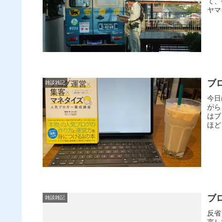
て、
ヤマ
ブ
雑談雑記
今日
がら
はブ
ほど
ブ
雑談雑記
反省