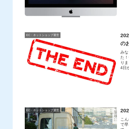
2
EC・ネットショップ運営
の
みな
た！
りま
4日
2
EC・ネットショップ運営
こん
で早