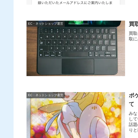
買
EC・ネットショップ運営
買取
取に
ポ
EC・ネットショップ運営
て
みな
して
話題
りと