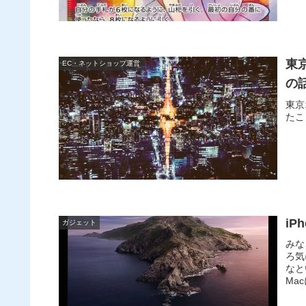
東京
EC・ネットショップ運営
の
東京
たこ
i
ガジェット
みな
ろ気
なと
Ma