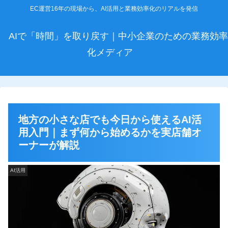
EC運営16年の現場から、AI活用と業務効率化のリアルを発信
AIで「時間」を取り戻す｜中小企業のための業務効率
化メディア
地方の小さな店でも今日から使えるAI活
用入門｜まず何から始めるかを実店舗オ
ーナーが解説
AI活用