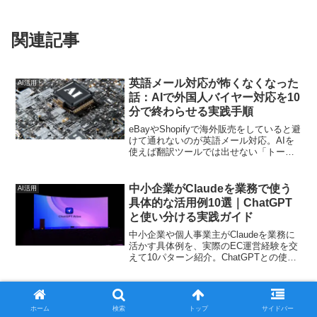
関連記事
英語メール対応が怖くなくなった
AI活用
話：AIで外国人バイヤー対応を10
分で終わらせる実践手順
eBayやShopifyで海外販売をしていると避
けて通れないのが英語メール対応。AIを
使えば翻訳ツールでは出せない「トーン
の使い分け」まで含めて、1件10分以内で
片付けられます。実体験ベースの手順を
公開します。
中小企業がClaudeを業務で使う
AI活用
具体的な活用例10選｜ChatGPT
と使い分ける実践ガイド
中小企業や個人事業主がClaudeを業務に
活かす具体例を、実際のEC運営経験を交
えて10パターン紹介。ChatGPTとの使い
分けや導入の注意点まで、初心者にも分
かりやすく解説します。
AIで社内議事録・打ち合わせメモ
AI活用
を自動整理する実践ガイド｜中小
ホーム
検索
トップ
サイドバー