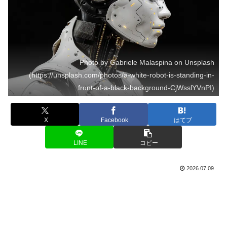
Photo by Gabriele Malaspina on Unsplash
(https://unsplash.com/photos/a-white-robot-is-standing-in-
front-of-a-black-background-CjWsslYVnPI)
X
Facebook
はてブ
LINE
コピー
2026.07.09