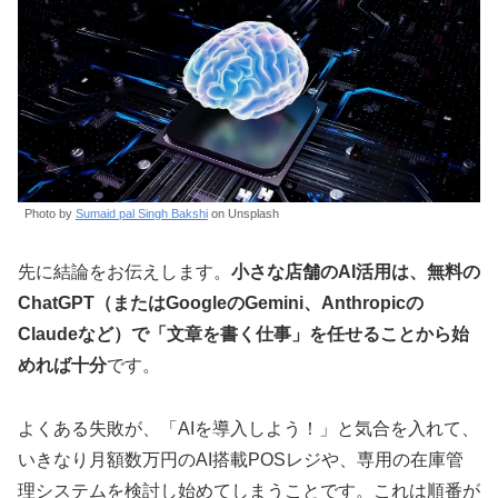
Photo by
Sumaid pal Singh Bakshi
on Unsplash
先に結論をお伝えします。
小さな店舗のAI活用は、無料の
ChatGPT（またはGoogleのGemini、Anthropicの
Claudeなど）で「文章を書く仕事」を任せることから始
めれば十分
です。
よくある失敗が、「AIを導入しよう！」と気合を入れて、
いきなり月額数万円のAI搭載POSレジや、専用の在庫管
理システムを検討し始めてしまうことです。これは順番が