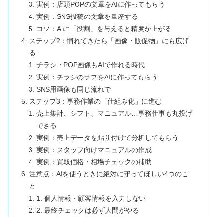
実例：店頭POPの文章をAIに作ってもらう
実例：SNS投稿の文章を量産する
コツ：AIに「役割」を与えると精度が上がる
ステップ2：慣れてきたら「画像・販促物」にも広げ
る
チラシ・POP画像もAIで作れる時代
実例：チラシのラフをAIに作ってもらう
SNS用画像も同じ流れで
ステップ3：事務作業の「仕組み化」に進む
売上集計、シフト、マニュアル…事務仕事も丸投げ
できる
実例：売上データを貼り付けて分析してもらう
実例：スタッフ向けマニュアルの作成
実例：買取価格・相場チェックの補助
注意点：AIを使うときに絶対に守ってほしい4つのこ
と
1. 個人情報・顧客情報を入力しない
2. 最終チェックは必ず人間がやる