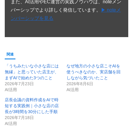
また、AI活用やEC運営の実践ノウハウは、noteメン
バーシップでより詳しく発信しています。
▶ noteメ
ンバーシップを見る
関連
「うちみたいな小さな店には
なぜ地方の小さな店こそAIを
無縁」と思っていた店主が、
使うべきなのか、実店舗を回
まずAIで始めた3つのこと
しながら気づいたこと
2026年7月23日
2026年8月6日
AI活用
AI活用
店長会議の資料作成をAIで時
短する実践例｜小さな店の店
長が3時間を30分にした手順
2026年7月18日
AI活用