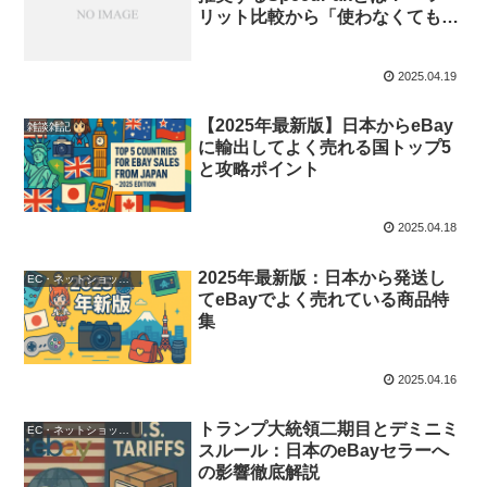
リット比較から「使わなくてもい
い」理由まで徹底解説
2025.04.19
【2025年最新版】日本からeBay
雑談雑記
に輸出してよく売れる国トップ5
と攻略ポイント
2025.04.18
2025年最新版：日本から発送し
EC・ネットショップ運営
てeBayでよく売れている商品特
集
2025.04.16
トランプ大統領二期目とデミニミ
EC・ネットショップ運営
スルール：日本のeBayセラーへ
の影響徹底解説