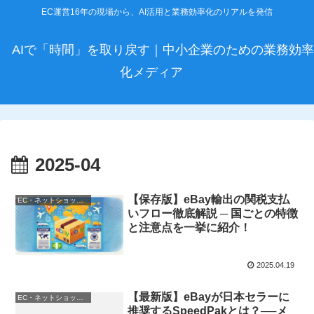
EC運営16年の現場から、AI活用と業務効率化のリアルを発信
AIで「時間」を取り戻す｜中小企業のための業務効率
化メディア
2025-04
【保存版】eBay輸出の関税支払
EC・ネットショップ運営
いフロー徹底解説 ─ 国ごとの特徴
と注意点を一挙に紹介！
2025.04.19
【最新版】eBayが日本セラーに
EC・ネットショップ運営
推奨するSpeedPakとは？──メ