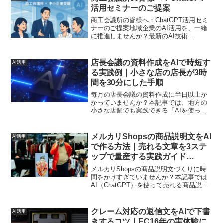
活用セミナーのご提案
商工会議所の皆様へ：ChatGPT活用セミ
ナーのご提案地域企業のAI活用を、一緒
に推進しませんか？最新のAI技術
「ChatGPT」を活かして、中小企業をサ
ポート！商工会議所のセミナー開催で地
域経済を盛り上げましょう。はじめに急
店長会議の資料作成をAIで時短す
AI活用
速に進化するA...
る実践例｜小さな店の店長が3時
間を30分にした手順
毎月の店長会議の資料作成に半日以上か
かっていませんか？本記事では、地方の
小さな店舗でも実践できる「AIを使った
会議資料作成の時短術」を、実際の運営
経験をもとに3ステップで解説します。
メルカリShopsの商品説明文をAI
AI活用
で作る方法｜売れる文章を3ステ
ップで量産する実践ガイド
【2026年版】
メルカリShopsの商品説明文づくりに時
間をかけすぎていませんか？本記事では
AI（ChatGPT）を使って売れる商品説明
文を量産する具体的な手順と、そのまま
使えるプロンプトを実践者目線で解説し
ます。
クレーム対応の返信文をAIで下書
AI活用
きするコツ｜EC16年の実体験に