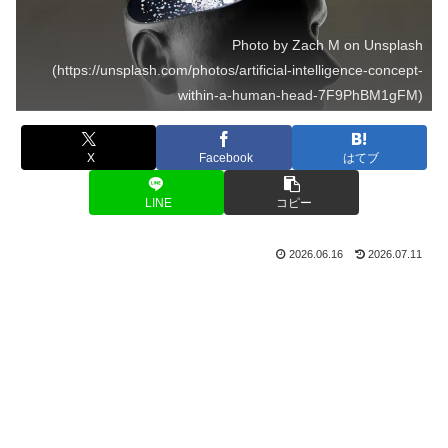
Photo by Zach M on Unsplash
(https://unsplash.com/photos/artificial-intelligence-concept-
within-a-human-head-7F9PhBM1gFM)
X
Facebook
はてブ
LINE
コピー
2026.06.16
2026.07.11