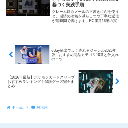
基づく実践手順
クレーム対応メールの下書きにAIを使う
と、感情の消耗を減らしつつ丁寧な返信
が短時間で書けます。EC運営16年の実体
験から、失敗しないプロンプトと運用の
注意点を解説します。
eBay輸出でよく売れるジャンル2026年
版！おすすめ商品カテゴリ10選と仕入れ
のコツ
【2026年最新】ポケモンカードスリーブ
おすすめランキング！保護グッズ完全ま
とめ
ホーム
AI活用