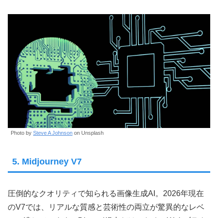
Photo by
Steve A Johnson
on Unsplash
5. Midjourney V7
圧倒的なクオリティで知られる画像生成AI。2026年現在
のV7では、リアルな質感と芸術性の両立が驚異的なレベ