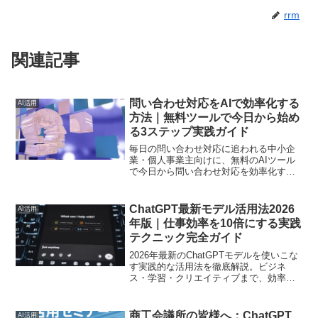
rrm
関連記事
問い合わせ対応をAIで効率化する
AI活用
方法｜無料ツールで今日から始め
る3ステップ実践ガイド
毎日の問い合わせ対応に追われる中小企
業・個人事業主向けに、無料のAIツール
で今日から問い合わせ対応を効率化する
具体的な3ステップを、EC運営16年の実
体験を交えて解説します。
ChatGPT最新モデル活用法2026
AI活用
年版｜仕事効率を10倍にする実践
テクニック完全ガイド
2026年最新のChatGPTモデルを使いこな
す実践的な活用法を徹底解説。ビジネ
ス・学習・クリエイティブまで、効率を
劇的に高めるプロンプト術とおすすめ書
籍を紹介します。
商工会議所の皆様へ：ChatGPT
AI活用