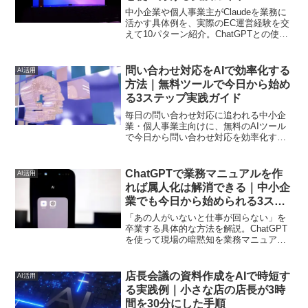
中小企業や個人事業主がClaudeを業務に
活かす具体例を、実際のEC運営経験を交
えて10パターン紹介。ChatGPTとの使い
分けや導入の注意点まで、初心者にも分
かりやすく解説します。
問い合わせ対応をAIで効率化する
AI活用
方法｜無料ツールで今日から始め
る3ステップ実践ガイド
毎日の問い合わせ対応に追われる中小企
業・個人事業主向けに、無料のAIツール
で今日から問い合わせ対応を効率化する
具体的な3ステップを、EC運営16年の実
体験を交えて解説します。
ChatGPTで業務マニュアルを作
AI活用
れば属人化は解消できる｜中小企
業でも今日から始められる3ステ
ップ実践法
「あの人がいないと仕事が回らない」を
卒業する具体的な方法を解説。ChatGPT
を使って現場の暗黙知を業務マニュアル
化する3ステップと、実務で気をつけるべ
き落とし穴をまとめました。
店長会議の資料作成をAIで時短す
AI活用
る実践例｜小さな店の店長が3時
間を30分にした手順