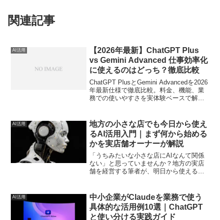
関連記事
【2026年最新】ChatGPT Plus
AI活用
vs Gemini Advanced 仕事効率化
に使えるのはどっち？徹底比較
ChatGPT PlusとGemini Advancedを2026
年最新仕様で徹底比較。料金、機能、業
務での使いやすさを実体験ベースで解説
し、あなたに最適なAIツールを見つけま
す。
地方の小さな店でも今日から使え
AI活用
るAI活用入門｜まず何から始める
かを実店舗オーナーが解説
「うちみたいな小さな店にAIなんて関係
ない」と思っていませんか？地方の実店
舗を経営する筆者が、明日から使える具
体的な3ステップと実例を紹介します。
中小企業がClaudeを業務で使う
AI活用
具体的な活用例10選｜ChatGPT
と使い分ける実践ガイド