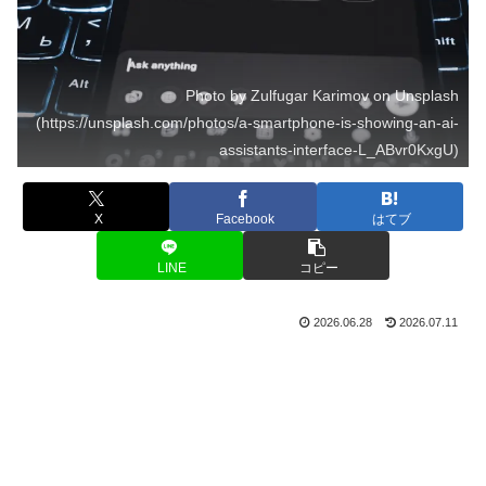
Photo by Zulfugar Karimov on Unsplash
(https://unsplash.com/photos/a-smartphone-is-showing-an-ai-
assistants-interface-L_ABvr0KxgU)
X
Facebook
はてブ
LINE
コピー
2026.06.28
2026.07.11