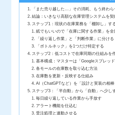
「また売り越した…」その消耗、もう終わら
結論：いきなり高額な在庫管理システムを契
ステップ1：現状の在庫業務を「棚卸し」す
紙でもいいので「在庫に関する作業」を全
「繰り返し作業」と「判断作業」に分ける
「ボトルネック」を1つだけ特定する
ステップ2：低コストで在庫同期の仕組みを
基本構成：マスターは「Googleスプレッ
各モールの在庫数を取り込む方法
在庫数を更新・反映する仕組み
AI（ChatGPTなど）を「設計と実装の相
ステップ3：「半自動」から「自動」へ少し
毎日繰り返している作業から手放す
アラート機能を仕込む
受注処理と連動させる