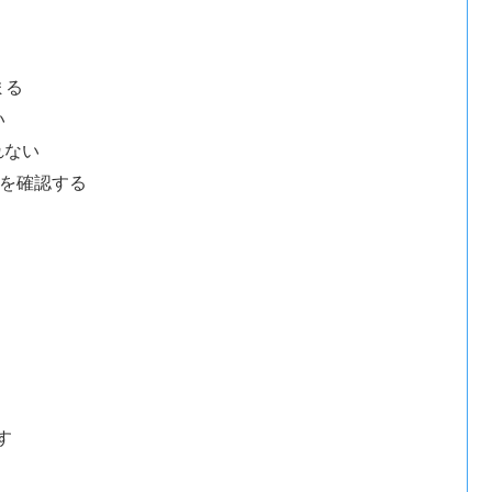
まる
い
れない
ルを確認する
す