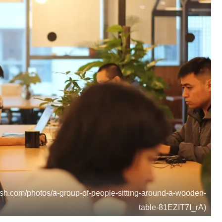
sh.com/photos/a-group-of-people-sitting-around-a-wooden-
table-81EZIT7I_rA)