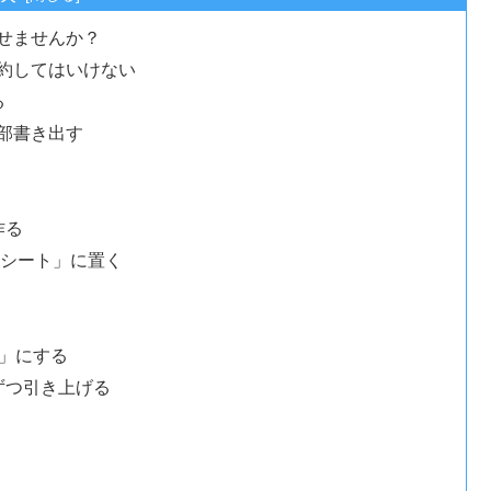
せませんか？
約してはいけない
る
部書き出す
作る
ドシート」に置く
棒」にする
ずつ引き上げる