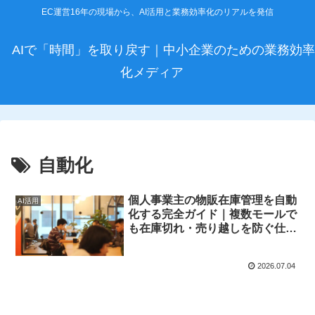
EC運営16年の現場から、AI活用と業務効率化のリアルを発信
AIで「時間」を取り戻す｜中小企業のための業務効率
化メディア
自動化
個人事業主の物販在庫管理を自動
AI活用
化する完全ガイド｜複数モールで
も在庫切れ・売り越しを防ぐ仕組
みの作り方【2026年版】
2026.07.04