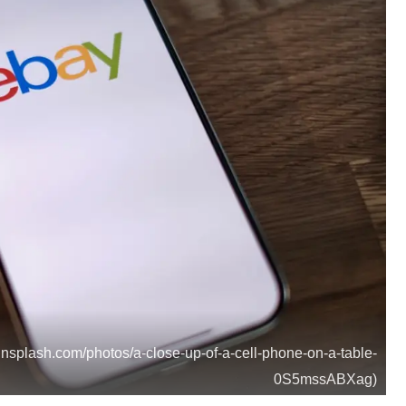
unsplash.com/photos/a-close-up-of-a-cell-phone-on-a-table-
0S5mssABXag)