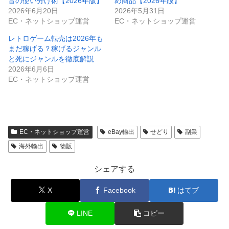
音の使い分け術【2026年版】
め商品【2026年版】
2026年6月20日
2026年5月31日
EC・ネットショップ運営
EC・ネットショップ運営
レトロゲーム転売は2026年も
まだ稼げる？稼げるジャンル
と死にジャンルを徹底解説
2026年6月6日
EC・ネットショップ運営
EC・ネットショップ運営
eBay輸出
せどり
副業
海外輸出
物販
シェアする
X
Facebook
はてブ
LINE
コピー