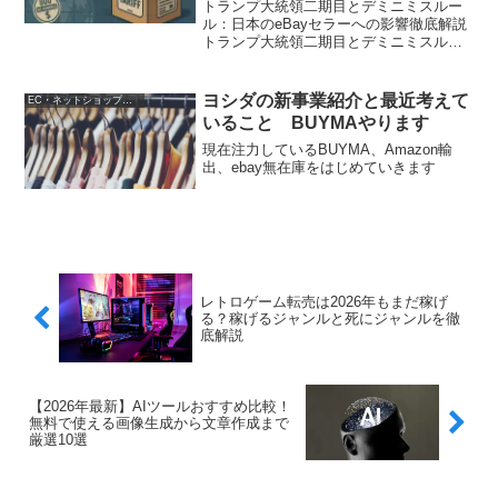
トランプ大統領二期目とデミニミスルー
ル：日本のeBayセラーへの影響徹底解説
トランプ大統領二期目とデミニミスルー
ル：日本のeBayセラーへの影響徹底解説
2024年からの二期目当選を果たしたトラ
ンプ大統領は、いよいよ大統領職も順調
ヨシダの新事業紹介と最近考えて
EC・ネットショップ運営
にこなし...
いること BUYMAやります
現在注力しているBUYMA、Amazon輸
出、ebay無在庫をはじめていきます
レトロゲーム転売は2026年もまだ稼げ
る？稼げるジャンルと死にジャンルを徹
底解説
【2026年最新】AIツールおすすめ比較！
無料で使える画像生成から文章作成まで
厳選10選