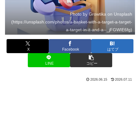
Photo by Growtika on Unsplash
(https://unsplash.com/photos/a-basket-with-a-target-a-target-
a-target-in-it-and-a--_jFGWIE6fg)
X
Facebook
はてブ
LINE
コピー
2026.06.15
2026.07.11