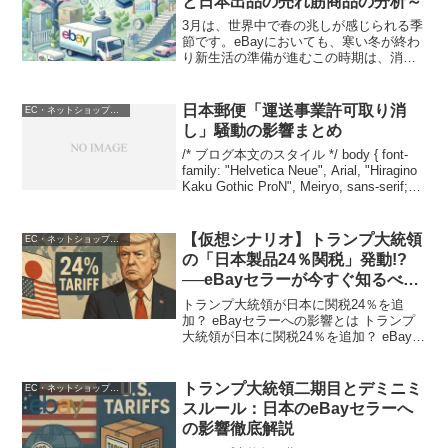
と日本出品の売れ筋商品の分析～
3月は、世界中で春の兆しが感じられる季
節です。eBayにおいても、寒い冬が終わ
り新生活の準備が進むこの時期は、消費
者の購買意欲が高まるとともに、新たな
トレンドが生まれる絶好のタイミングと
なります。また、日本からの出品におい
日本郵便「運送事業許可取り消
EC・ネットショップ運営
ても、国内ならでは...
し」騒動の影響まとめ
/* ブログ本文のスタイル */ body { font-
family: "Helvetica Neue", Arial, "Hiragino
Kaku Gothic ProN", Meiryo, sans-serif;
line-heig...
【仮想シナリオ】トランプ大統領
EC・ネットショップ運営
の「日本製品24％関税」発動!?
──eBayセラーが今すぐ知るべき
影響と対策
トランプ大統領が日本に関税24％を追
加？ eBayセラーへの影響とは トランプ
大統領が日本に関税24％を追加？ eBayセ
ラーへの影響とは 以下の記事は、「トラ
ンプ大統領が日本に対して24％の追加関
税を課すことを決定した」という仮定の
トランプ大統領二期目とデミニミ
EC・ネットショップ運営
シナリ...
スルール：日本のeBayセラーへ
の影響徹底解説