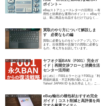
ポイント～
eBayストアニュースレターの活用法 ～有
用性と効果的な運用のポイント～ eBayで
は、単に商品を出品するだけではなく、
ブランド力の向上やリピーター獲得、顧
客とのコミュニケーション強化を目的と
して、さまざまなマーケティング施策が
買取のやり方について解説しま
EC・ネットショップ運営
重要です。そ...
す 必要なもの編
買取に必要なものをピックアップしてい
ます。出張買取や店舗での買取に必要な
もの、考え方をお話しています。
ヤフオク垢BAN〈F001〉完全ガ
EC・ネットショップ運営
イド｜再開交渉フローと消費生活
センター活用術
はじめに：F001エラーとは？F001は「利
用規約違反・不正利用の疑いにより
Yahoo! JAPAN ID を永久停止 した」こと
を示すシステムコードです。ログイン自
体ができず、ウォレットやメールを含む
全サービスが凍結されます。参照：Ya...
eBay輸出の梱包材おすすめ完全
EC・ネットショップ運営
ガイド｜コスト削減と高評価を両
立する厳選アイテム