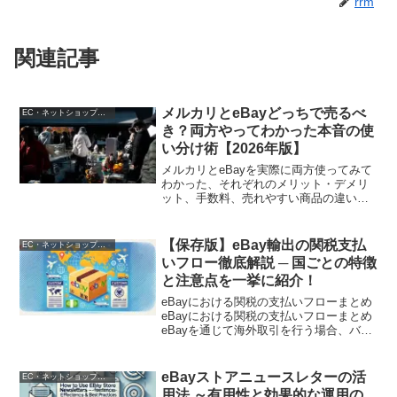
rrm
関連記事
メルカリとeBayどっちで売るべ
EC・ネットショップ運営
き？両方やってわかった本音の使
い分け術【2026年版】
メルカリとeBayを実際に両方使ってみて
わかった、それぞれのメリット・デメリ
ット、手数料、売れやすい商品の違いを
徹底比較。初心者がどっちから始めるべ
きか、利益を最大化する使い分け方を解
説します。
【保存版】eBay輸出の関税支払
EC・ネットショップ運営
いフロー徹底解説 ─ 国ごとの特徴
と注意点を一挙に紹介！
eBayにおける関税の支払いフローまとめ
eBayにおける関税の支払いフローまとめ
eBayを通じて海外取引を行う場合、バイ
ヤー（購入者）が負担する関税や輸入税
の支払い方法は、国や地域、 さらには商
品の価格・カテゴリによって大きく異な
eBayストアニュースレターの活
EC・ネットショップ運営
ります...
用法 ～有用性と効果的な運用の