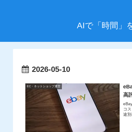
AIで「時間
2026-05-10
e
EC・ネットショップ運営
高
eB
コス
途別