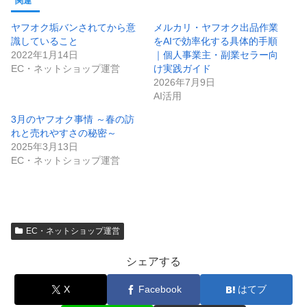
関連
ヤフオク垢バンされてから意
メルカリ・ヤフオク出品作業
識していること
をAIで効率化する具体的手順
2022年1月14日
｜個人事業主・副業セラー向
EC・ネットショップ運営
け実践ガイド
2026年7月9日
AI活用
3月のヤフオク事情 ～春の訪
れと売れやすさの秘密～
2025年3月13日
EC・ネットショップ運営
EC・ネットショップ運営
シェアする
X
Facebook
はてブ