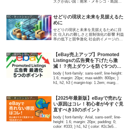
スクが高い国：南米・メキシコ・島国な
ど eBayを使った海外発送に興味がある方
に向けて、特にリスクが高いとされる国
や地域、 そして発送トラブルを避けるた
せどりの現状と未来を見据えるた
EC・ネットショップ運営
めのポ...
めに
せどりの現状と未来を見据えるために目
次 仕入れの難しさと規制強化の影響 利益
率の低下と競争激化 社会的イメージの課
題と精神的負担 ビジネスとしての将来性
と挑戦 副業としての魅力と利点 まとめ1.
仕入れの難しさと規制強化の影響近年、
【eBay売上アップ】Promoted
EC・ネットショップ運営
家電量販...
Listingsの広告費を下げたら激
減！？売上ダウンを防ぐ5つの最
適化ポイント
body { font-family: sans-serif; line-height:
1.6; margin: 20px; max-width: 800px; }
h1, h2, h3 { margin-top: 1.2em; marg...
【2025年最新版】eBayで売れな
EC・ネットショップ運営
い原因はコレ！初心者が今すぐ見
直すべき10のポイント
body { font-family: Arial, sans-serif; line-
height: 1.6; margin: 20px; padding: 0;
color: #333; } h1, h2 { color: #2c3e5...