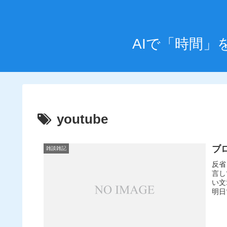
AIで「時間
youtube
ブ
雑談雑記
反省
言し
い文
明日