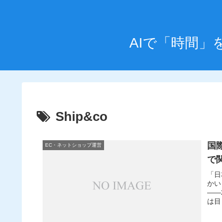
AIで「時間
Ship&co
国際
EC・ネットショップ運営
で
「日
かい
——
は目