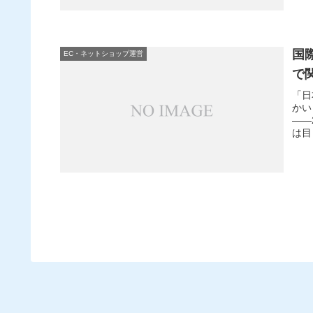
国際
EC・ネットショップ運営
で
「日
かい
——
は目