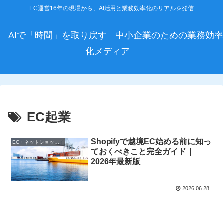
EC運営16年の現場から、AI活用と業務効率化のリアルを発信
AIで「時間」を取り戻す｜中小企業のための業務効率
化メディア
EC起業
Shopifyで越境EC始める前に知っ
EC・ネットショップ運営
ておくべきこと完全ガイド｜
2026年最新版
2026.06.28