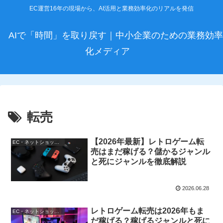
EC運営16年の現場から、AI活用と業務効率化のリアルを発信
AIで「時間」を取り戻す｜中小企業のための業務効率
化メディア
転売
【2026年最新】レトロゲーム転
EC・ネットショップ運営
売はまだ稼げる？儲かるジャンル
と死にジャンルを徹底解説
2026.06.28
レトロゲーム転売は2026年もま
EC・ネットショップ運営
だ稼げる？稼げるジャンルと死に