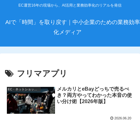
EC運営16年の現場から、AI活用と業務効率化のリアルを発信
AIで「時間」を取り戻す｜中小企業のための業務効率
化メディア
フリマアプリ
メルカリとeBayどっちで売るべ
EC・ネットショップ運営
き？両方やってわかった本音の使
い分け術【2026年版】
2026.06.20