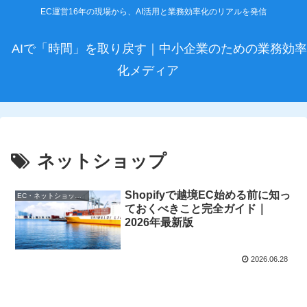
EC運営16年の現場から、AI活用と業務効率化のリアルを発信
AIで「時間」を取り戻す｜中小企業のための業務効率
化メディア
ネットショップ
Shopifyで越境EC始める前に知っ
EC・ネットショップ運営
ておくべきこと完全ガイド｜
2026年最新版
2026.06.28