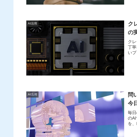
ク
AI活用
の
クレ
丁寧
いプ
問
AI活用
今
毎日
のA
を、