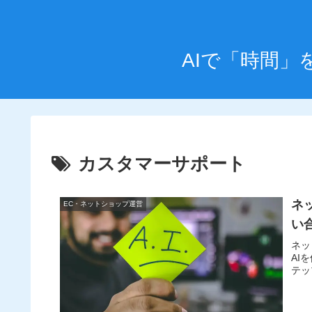
AIで「時間
カスタマーサポート
ネ
EC・ネットショップ運営
い
ネッ
AI
テッ