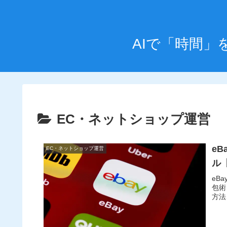
AIで「時間
EC・ネットショップ運営
e
EC・ネットショップ運営
ル
eB
包術
方法