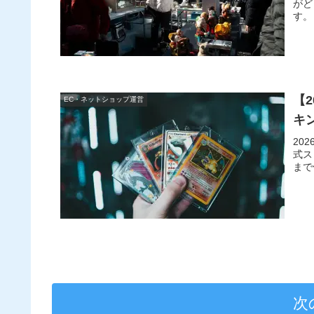
がど
す。
【
EC・ネットショップ運営
キ
20
式ス
まで
次