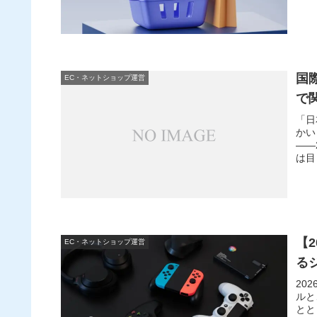
国際
EC・ネットショップ運営
で
「日
かい
——
は目
【
EC・ネットショップ運営
る
20
ルと
とと