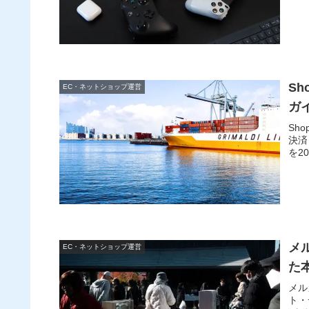
S
EC・ネットショップ運営
ガ
Sh
決済
を2
メ
EC・ネットショップ運営
た
メル
ト・