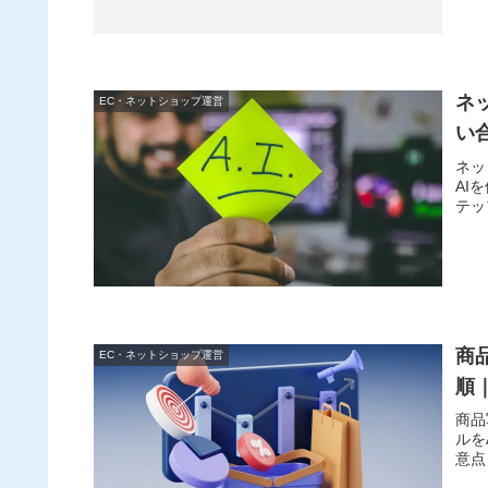
ネ
EC・ネットショップ運営
い
ネッ
AI
テッ
商
EC・ネットショップ運営
順
商品
ルを
意点